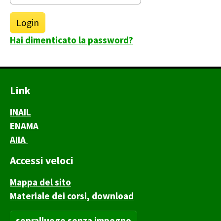
Hai dimenticato la password?
Link
INAIL
ENAMA
AIIA
Accessi veloci
Mappa del sito
Materiale dei corsi, download
sopralluogo senza impegno