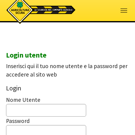
Skip to main navigation
Skip to main content
Skip to page footer
Login utente
Inserisci qui il tuo nome utente e la password per
accedere al sito web
Login
Nome Utente
Password